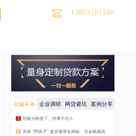

13853181186
金融头条
企业调研
网贷避坑
案例分享
1
别被当枪使了，对事不对人
2
济南 “野路子” 套贷避债全揭秘：当金融漏洞