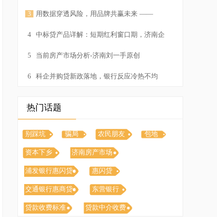
遇上道德失守
3
用数据穿透风险，用品牌共赢未来 ——
《贝小查》大数据产品，让风控与创业双丰收
4
中标贷产品详解：短期红利窗口期，济南企
业主速看！
5
当前房产市场分析-济南刘一手原创
6
科企并购贷新政落地，银行反应冷热不均
热门话题
别踩坑
骗局
农民朋友
包地
资本下乡
济南房产市场
浦发银行惠闪贷
惠闪贷
交通银行惠商贷
东营银行
贷款收费标准
贷款中介收费