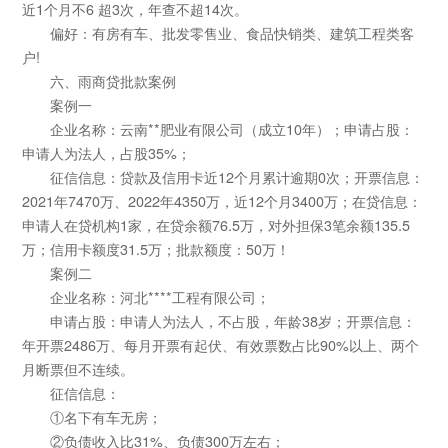
近1个月不6 超3次，年查不超14次。
偏好：有房有车、批发零售业、食品快销类、建筑工程类客
户!
六、雨商贷批款案例
案例一
企业名称：云南**肥业有限公司（成立10年）；申请占股：
申请人为法人，占股35%；
征信信息：贷款及信用卡近12个月累计逾期0次；开票信息：
2021年7470万、2022年4350万，近12个月3400万；在贷信息：
申请人在贷机构1家，在贷余额76.5万，对外担保3笔余额135.5
万；信用卡额度31.5万；批款额度：50万！
案例二
企业名称：河北****工程有限公司；
申请占股：申请人为法人，不占股，年龄38岁；开票信息：
年开票2486万、每月开票有起伏、有效票数占比90%以上、两个
月断票但不连续。
征信信息：
①名下有车无房；
②负债收入比31%、负债300万左右；