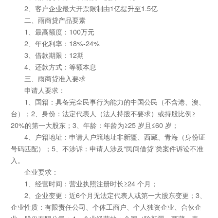
2、客户企业最大开票限制由1亿提升至1.5亿
二、雨商贷产品要素
1、最高额度：100万元
2、年化利率：18%-24%
3、借款期限：12期
4、还款方式：等额本息
三、雨商贷准入要求
申请人要求：
1、国籍：具备完全民事行为能力的中国公民（不含港、澳、
台）；2、身份：法定代表人（法人持股不要求）或持股比例≥
20%的第一大股东；3、年龄：年龄为≥25 岁且≤60 岁；
4、户籍地址：申请人户籍地址非新疆、西藏、青海（身份证
号码匹配）；5、不涉诉：申请人涉及“民间借贷”类案件诉讼不准
入。
企业要求：
1、经营时间：营业执照注册时长≥24 个月；
2、企业变更：近6个月无法定代表人或第一大股东变更；3、
企业性质：有限责任公司、个体工商户、个人独资企业、合伙企