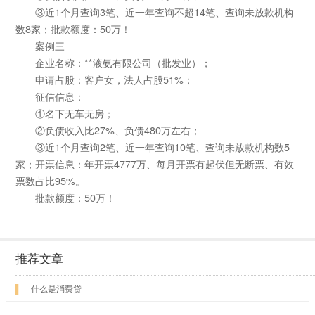
③近1个月查询3笔、近一年查询不超14笔、查询未放款机构
数8家；批款额度：50万！
案例三
企业名称：**液氨有限公司（批发业）；
申请占股：客户女，法人占股51%；
征信信息：
①名下无车无房；
②负债收入比27%、负债480万左右；
③近1个月查询2笔、近一年查询10笔、查询未放款机构数5
家；开票信息：年开票4777万、每月开票有起伏但无断票、有效
票数占比95%。
批款额度：50万！
推荐文章
▌
什么是消费贷