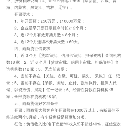
业、股份有限公司；4、企业经营地：全国（除新疆、西藏、青
海、内蒙古、黑龙江、吉林、辽宁）。
开票要求：
1、年开票额：≥50万元，≤10000万元；
2、企业最早开票日期距今时长≥12个月；
3、近12个月有效开票月数＞8个月；
4、近12个月连续不开票天数＜60天。
四、雨商贷征信要求
1、近 3 个月【贷款审批、信用卡审批、担保资格】查询机构
数≤8 家；2、近 6 个月【贷款审批、信用卡审批、担保资格】查
询机构数≤12 家；3、无当前逾期；
4、当前不存在 【关注、次级、可疑、损失、 呆帐】 任一记
录；5、当前不存在【呆帐、冻结、止付、强制执行、担保人代
偿、以资抵债、展期】任一记录；6、经营性贷款在贷机构≤5
家，全部贷款在贷机构≤8 家。
五、雨商贷偏好客群条件
开票：雨商贷大额客户年开票额在1000万以上，有断票但不
能连续两个3月断，有车贷房贷是额度加分项。
征信：负债收入比(名下负债/年收入5)不超过40%，征信查次