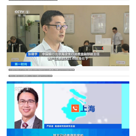
中国银行北京海淀支行消费金融部副主任 张晓宇：客户主要的关注点就是在于本次贷款市场报价利率（LPR）调整之后，如果申请住房贷款的话可节省多少利息。
在业内专家看来，贷款市场报价利率（LPR）的调整释放了积极的信号，有利于提振居民的住房消费意愿。