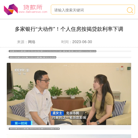
多家银行“大动作”！个人住房按揭贷款利率下调
来源：
网络
时间：
2023-06-30
6月20日，贷款市场报价利率（LPR）1年期和5年期以上利率均下调10个基点，这意味着购房者的住房贷款利率将会迎来新一轮调降。记者了解到，目前，多家银行已经对个人住房按揭贷款利率做出了相应调整。
今年36岁的孟女士是一位金融行业从业者，了解到贷款市场报价利率（LPR）下调后，她主动来到银行网点咨询。
孟女士告诉记者，贷款市场报价利率（LPR）下调让自己实实在在享受到了利好，但还是期待利率有进一步下调的可能性。