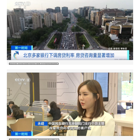
记者在走访中发现，目前北京地区已有多家银行对房贷利率进行了最新调整，客户对于房贷利率的咨询量也显著增加。
中国民生银行北京朝阳门支行个贷主管 永萌：目前就支行情况来看，存量房贷利率咨询的客户数比以往要增加了10%。